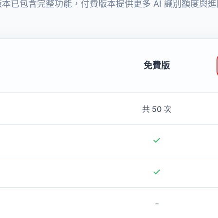
免費版
共 50 次
✓
✓
-